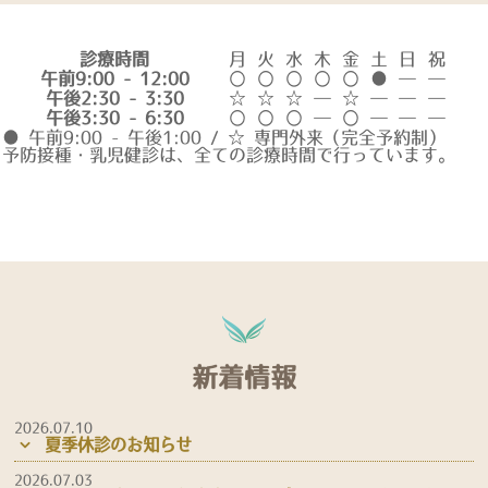
診療時間
月
火
水
木
金
土
日
祝
午前9:00 - 12:00
〇
〇
〇
〇
〇
●
―
―
午後2:30 - 3:30
☆
☆
☆
―
☆
―
―
―
午後3:30 - 6:30
〇
〇
〇
―
〇
―
―
―
● 午前9:00 - 午後1:00 / ☆ 専門外来（完全予約制）
予防接種・乳児健診は、全ての診療時間で行っています。
新着情報
2026.07.10
夏季休診のお知らせ
2026.07.03