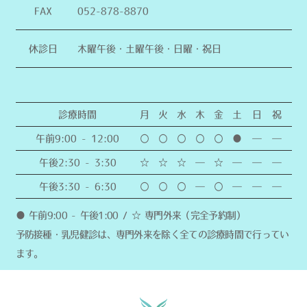
FAX
052-878-8870
休診日
木曜午後・土曜午後・日曜・祝日
診療時間
月
火
水
木
金
土
日
祝
午前9:00 - 12:00
〇
〇
〇
〇
〇
●
―
―
午後2:30 - 3:30
☆
☆
☆
―
☆
―
―
―
午後3:30 - 6:30
〇
〇
〇
―
〇
―
―
―
● 午前9:00 - 午後1:00 / ☆ 専門外来（完全予約制）
予防接種・乳児健診は、専門外来を除く全ての診療時間で行ってい
ます。