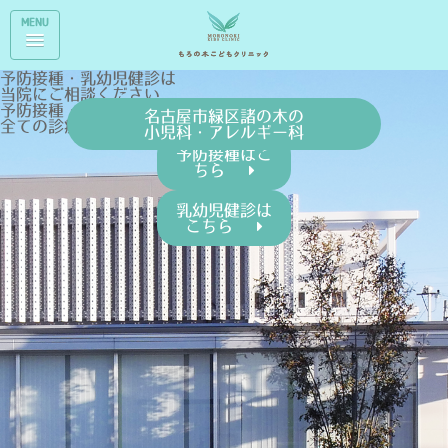
MENU
予防接種・乳幼児健診は
当院にご相談ください
予防接種・乳幼児健診は、
名古屋市緑区諸の木の
全ての診療時間で行っています
小児科・アレルギー科
予防接種はこ
ちら
乳幼児健診は
こちら